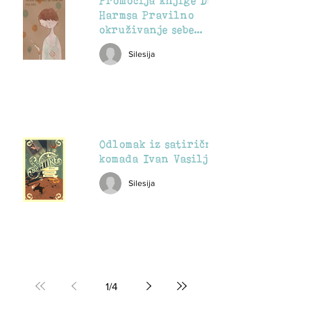
Promocija knjige Danila
Harmsa Pravilno
okruživanje sebe
predmetima
Silesija
Odlomak iz satiričnog
komada Ivan Vasiljevič
Silesija
1
/
4