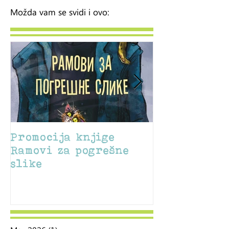
Možda vam se svidi i ovo:
Promocija knjige
Sajam u Sile
Ramovi za pogrešne
slike