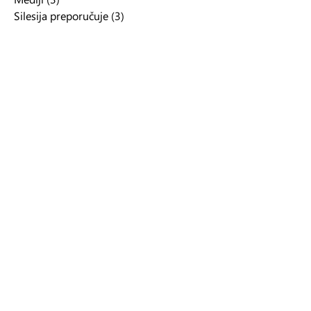
Silesija preporučuje
(3)
3 posts
Intervjui
(1)
1 post
Odlomci
(7)
7 posts
Promocije
(2)
2 posts
Arhiva
Silesija njuzleter