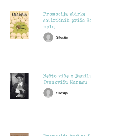
Promocija zbirke
satiričnih priča Šala
mala
Silesija
Nešto više o Danilu
Ivanoviču Harmsu
Silesija