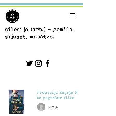
silesija
(srp.) - gomila,
sijaset, mnoštvo.
Promocija knjige Ramovi
za pogrešne slike
Silesija