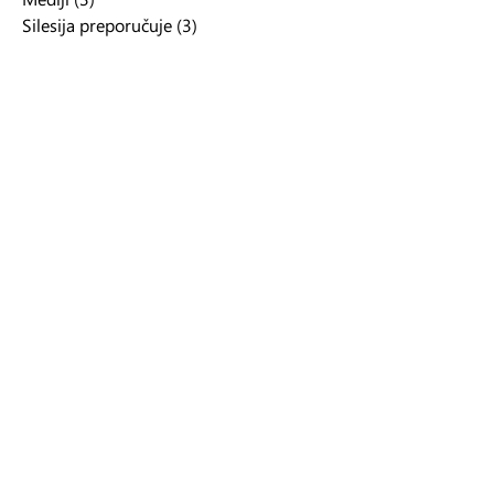
Silesija preporučuje
(3)
3 posts
Intervjui
(1)
1 post
Odlomci
(7)
7 posts
Promocije
(2)
2 posts
Arhiva
Silesija njuzleter