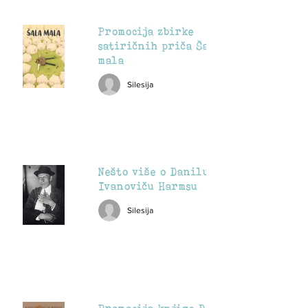
Promocija zbirke
satiričnih priča Šala
mala
Silesija
Nešto više o Danilu
Ivanoviču Harmsu
Silesija