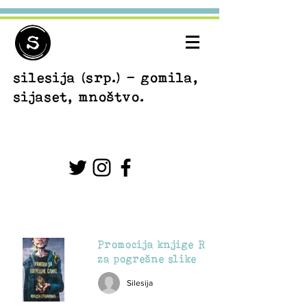
silesija
(srp.) - gomila,
sijaset, mnoštvo.
Promocija knjige Ramovi
za pogrešne slike
Silesija