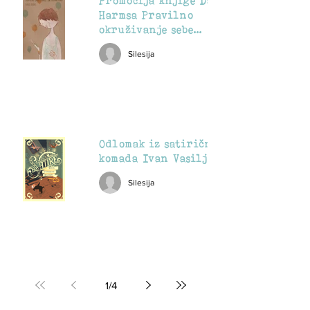
Promocija knjige Danila
Harmsa Pravilno
okruživanje sebe
predmetima
Silesija
Odlomak iz satiričnog
komada Ivan Vasiljevič
Silesija
1
/
4