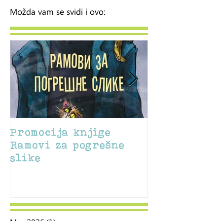
Možda vam se svidi i ovo:
Promocija knjige
Sajam u Sile
Ramovi za pogrešne
slike