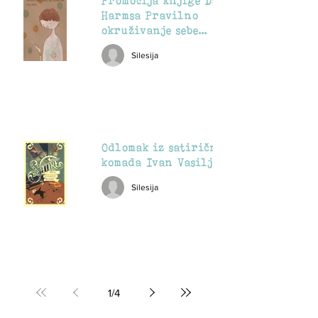
Promocija knjige Danila
Harmsa Pravilno
okruživanje sebe
predmetima
Silesija
Odlomak iz satiričnog
komada Ivan Vasiljevič
Silesija
1
/
4