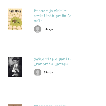
Promocija zbirke
satiričnih priča Šala
mala
Silesija
Nešto više o Danilu
Ivanoviču Harmsu
Silesija