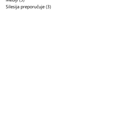
Silesija preporučuje
(3)
3 posts
Intervjui
(1)
1 post
Odlomci
(7)
7 posts
Promocije
(2)
2 posts
Arhiva
Silesija njuzleter