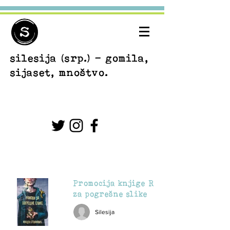
silesija
(srp.) - gomila,
sijaset, mnoštvo.
Promocija knjige Ramovi
za pogrešne slike
Silesija