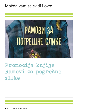
Možda vam se svidi i ovo:
Promocija knjige
Sajam u Sile
Ramovi za pogrešne
slike