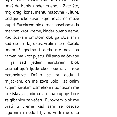
imaš da kupiš kinder bueno. - Zato što, 
moj dragi konzumentu masovne kulture, 
postoje neke stvari koje novac ne može 
kupiti. Eurokrem blok ima sposobnost da 
me vrati kroz vreme, kinder bueno nema. 
Kad šuškam omotom dok ga otvaram i 
kad osetim taj ukus, vratim se u Čačak, 
imam 5 godina i deda me nosi na 
ramenima kroz pijacu. Išli smo na ćevape 
i ja sad jedem eurokrem blok 
posmatrajući ljude oko sebe iz visinske 
perspektive. Držim se za dedu i 
mljackam, on me zove Lolo i sa onim 
svojim širokim osmehom i ponosom me 
predstavlja ljudima, a nana kupuje kore 
za gibanicu za večeru. Eurokrem blok me 
vrati u vreme kad sam se osećao 
sigurnim i nedodirljivim, vrati me u ta 