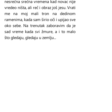
nesrećna srećna vremena kad novac nije 
vredeo ništa, ali reč i obraz još jesu. Vrati 
me na moj mali tron na dedinom 
ramenima, kada sam širio oči i upijao sve 
oko sebe. Na trenutak zaboravim da je 
sad vreme kada svi žmure, a i to malo 
što gledaju, gledaju u zemlju...