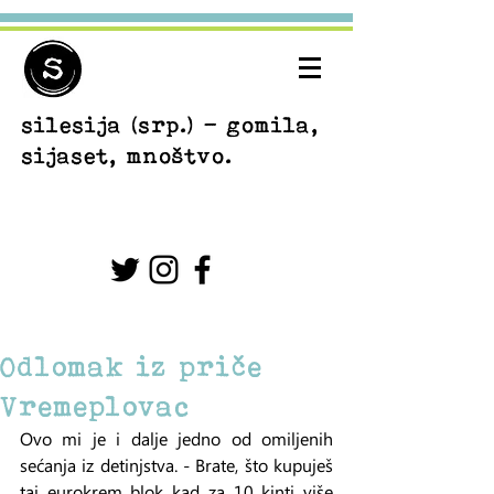
silesija
(srp.) - gomila,
sijaset, mnoštvo.
Odlomak iz priče
Vremeplovac
Ovo mi je i dalje jedno od omiljenih 
sećanja iz detinjstva. - Brate, što kupuješ 
taj eurokrem blok kad za 10 kinti više 