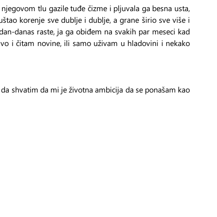
njegovom tlu gazile tuđe čizme i pljuvala ga besna usta, 
tao korenje sve dublje i dublje, a grane širio sve više i 
i dan-danas raste, ja ga obiđem na svakih par meseci kad 
o i čitam novine, ili samo uživam u hladovini i nekako 
 da shvatim da mi je životna ambicija da se ponašam kao 
Arhiva