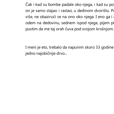
Čak i kad su bombe padale oko njega, i kad su po 
on je samo stajao i rastao, u dedinom dvorištu. Puš
više, ne obazirući se na ono oko njega. I eno ga 
odem na dedovinu, sednem ispod njega, pijem piv
pustim da me taj orah čuva pod svojom krošnjom.
I meni je eto, trebalo da napunim skoro 33 godine
jedno najobičnije drvo...