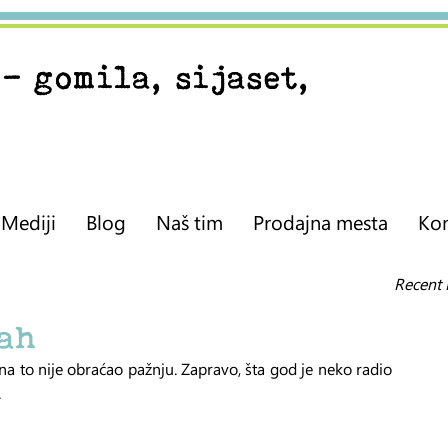
) - gomila, sijaset,
Mediji
Blog
Naš tim
Prodajna mesta
Kon
Recent 
rah
 na to nije obraćao pažnju. Zapravo, šta god je neko radio 
.