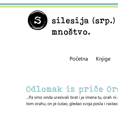
silesija
(srp.
mnoštvo.
Početna
Knjige
Odlomak iz priče O
...Pa smo onda urezivali brat i ja imena tu, orah ni
tom orahu, on je ćutao, gledao svoja posla i rastao