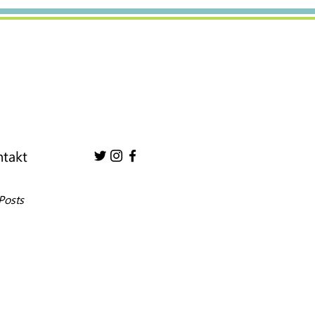
takt
Posts
Promocija knjige
Ramovi za pogrešne
slike